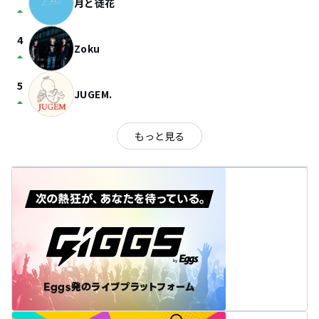
月と徒花
arrow_drop_up
4
Zoku
arrow_drop_up
5
JUGEM.
arrow_drop_up
もっと見る