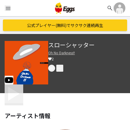
search
menu
公式プレイヤー(無料)でサクサク連続再生
スローシャッター
Oh No Darkness!!
2
アーティスト情報