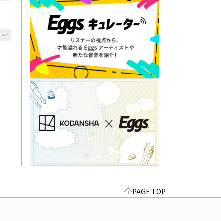
PAGE TOP