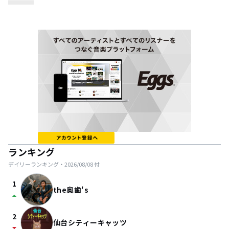
ランキング
デイリーランキング・
2026/08/08
付
1
the奥歯's
arrow_drop_up
2
仙台シティーキャッツ
arrow_drop_down