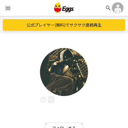
search
menu
公式プレイヤー(無料)でサクサク連続再生
sivema
EggsID：
Ohiroto1610
0
フォロワー