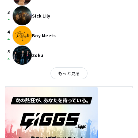
3
Sick Lily
arrow_drop_up
4
Boy Meets
arrow_drop_up
5
Zoku
arrow_drop_up
もっと見る