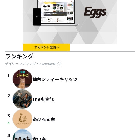
ランキング
デイリーランキング・
2026/08/07
付
1
仙台シティーキャッツ
check_indeterminate_small
2
the奥歯's
check_indeterminate_small
3
あひる文庫
arrow_drop_up
4
青い春