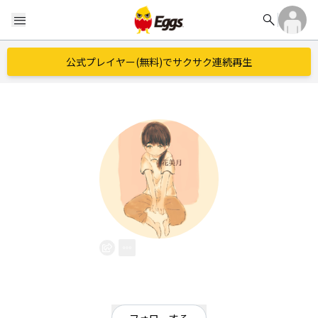
search
menu
公式プレイヤー(無料)でサクサク連続再生
花 美月
EggsID：
Omoihakittotodokusa
16
フォロワー