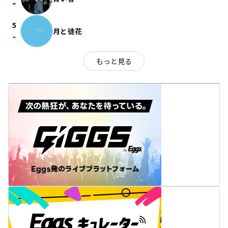
arrow_drop_down
5
月と徒花
arrow_drop_up
もっと見る