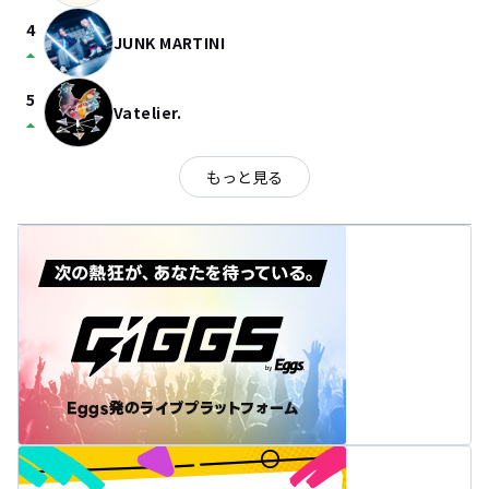
4
JUNK MARTINI
arrow_drop_up
5
Vatelier.
arrow_drop_up
もっと見る