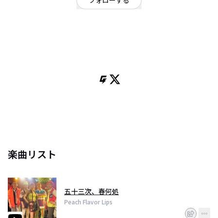
フォローする
東京都
ロック
/
ポップ
OFFICIAL WEBSITE
‘70～'80年代のビートロックを、あえて今、大人のロックとして、様々な形
で聴かせるバンド。結成10年！そしてメンバー全員「50over」・・・しか
し、ただの『ジジバババンド』と侮るなかれ～(^_-)-☆
楽曲リスト
五十三次、春何処
Peach Flavor Lips