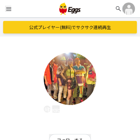
search
menu
公式プレイヤー(無料)でサクサク連続再生
Peach Flavor Lips
EggsID：
PFLmiki
2
フォロワー