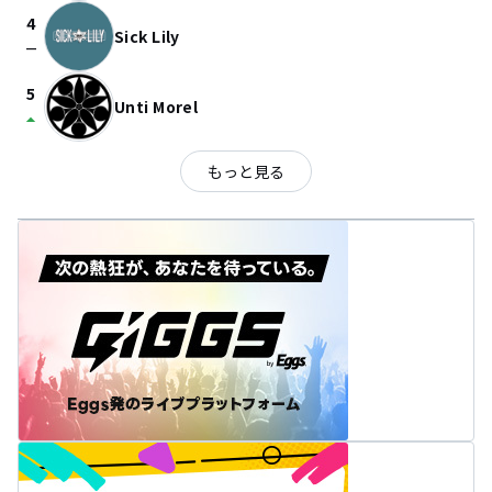
4
Sick Lily
check_indeterminate_small
5
Unti Morel
arrow_drop_up
もっと見る