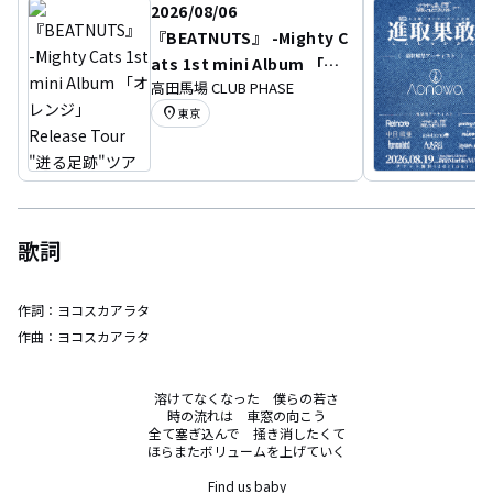
2026/08/06
『BEATNUTS』 -Mighty C
ats 1st mini Album 「オ
高田馬場 CLUB PHASE
レンジ」 Release Tour
location_on
東京
"迸る足跡"ツアー-
歌詞
作詞：
ヨコスカアラタ
作曲：
ヨコスカアラタ
溶けてなくなった　僕らの若さ

時の流れは　車窓の向こう

全て塞ぎ込んで　掻き消したくて

ほらまたボリュームを上げていく

Find us baby
