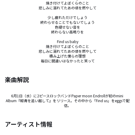
焼き付けてよぼくらのこと

悲しみに溺れてたあの頃を燃やして

少し疲れただけでしょう

終わらせることでもないでしょう

色褪せない音を

終わらない高鳴りを

Find us baby

焼き付けてよぼくらのこと

悲しみに溺れてたあの頃を燃やして

積み上げた僕らの理想

毎日に間違いはなかったと笑って
楽曲解説
6月1日（水）に2ピースロックバンドPaper moon Endrollが初のmini 
Album『紺青を追い越して』をリリース。その中から「Find us」をeggsで配
信。
アーティスト情報