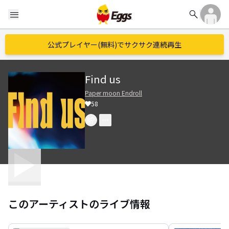
search
menu
公式プレイヤー(無料)でサクサク連続再生
Find us
Paper moon Endroll
58
このアーティストのライブ情報