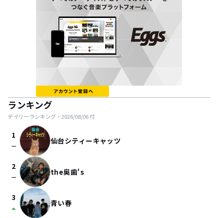
ランキング
デイリーランキング・
2026/08/06
付
1
仙台シティーキャッツ
check_indeterminate_small
2
the奥歯's
check_indeterminate_small
3
青い春
arrow_drop_up