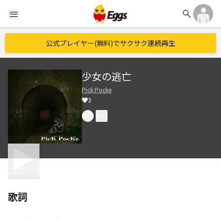
search
menu
公式プレイヤー(無料)でサクサク連続再生
少女の逃亡
Pick Pocke
3
歌詞