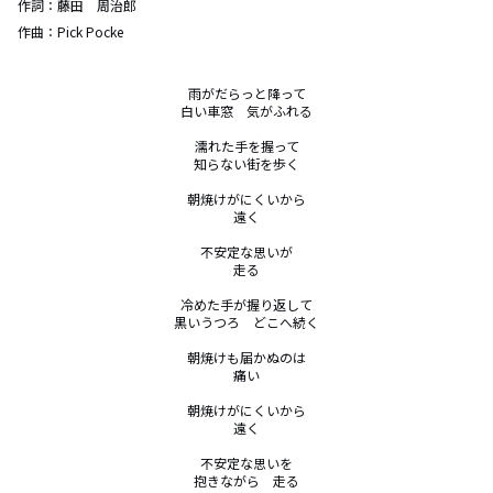
作詞：
藤田 周治郎
作曲：
Pick Pocke
雨がだらっと降って

白い車窓　気がふれる

濡れた手を握って

知らない街を歩く

朝焼けがにくいから

遠く

不安定な思いが

走る

冷めた手が握り返して

黒いうつろ　どこへ続く

朝焼けも届かぬのは

痛い

朝焼けがにくいから

遠く

不安定な思いを

抱きながら　走る
