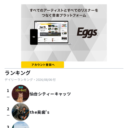
ランキング
デイリーランキング・
2026/08/06
付
1
仙台シティーキャッツ
check_indeterminate_small
2
the奥歯's
check_indeterminate_small
3