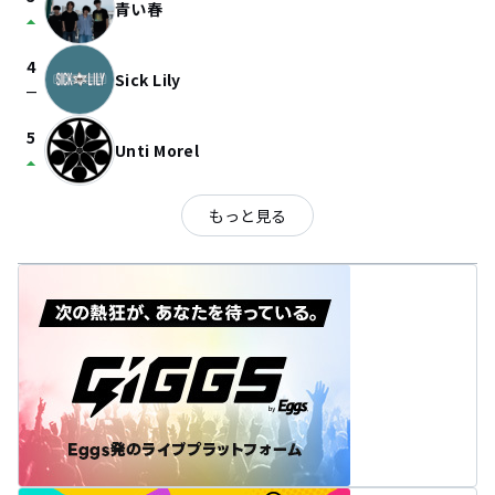
青い春
arrow_drop_up
4
Sick Lily
check_indeterminate_small
5
Unti Morel
arrow_drop_up
もっと見る