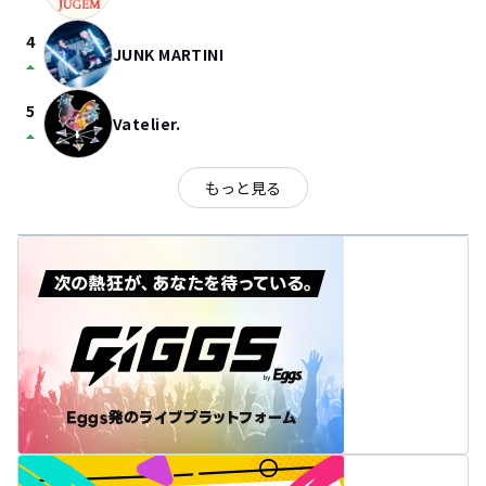
4
JUNK MARTINI
arrow_drop_up
5
Vatelier.
arrow_drop_up
もっと見る