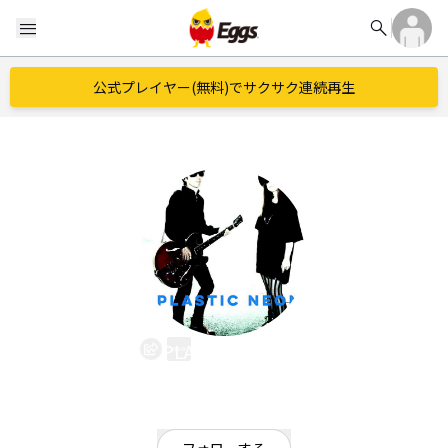
search
menu
公式プレイヤー(無料)でサクサク連続再生
PLASTIC NEON
EggsID：
PlasticNeon80s
12
フォロワー