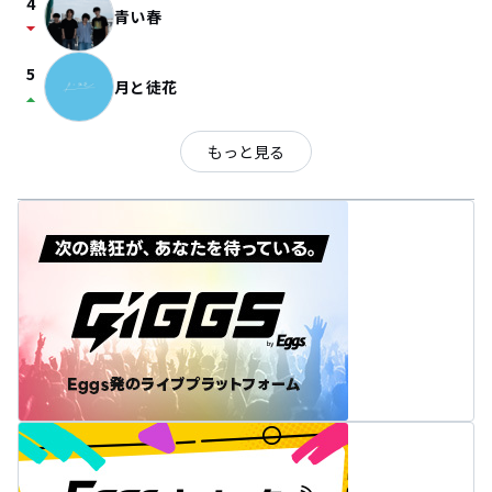
4
青い春
arrow_drop_down
5
月と徒花
arrow_drop_up
もっと見る