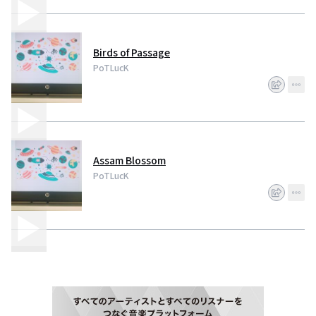
Birds of Passage
PoTLucK
Assam Blossom
PoTLucK