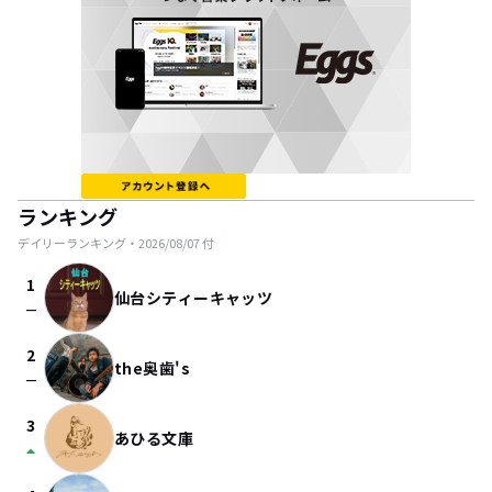
ランキング
デイリーランキング・
2026/08/07
付
1
仙台シティーキャッツ
check_indeterminate_small
2
the奥歯's
check_indeterminate_small
3
あひる文庫
arrow_drop_up