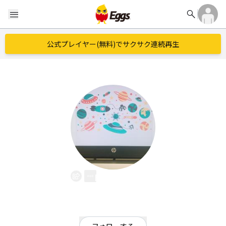
search
menu
公式プレイヤー(無料)でサクサク連続再生
PoTLucK
EggsID：
PoTLucK030
3
フォロワー