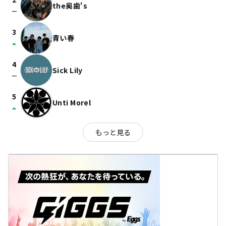
the奥歯's
check_indeterminate_small
3
青い春
arrow_drop_up
4
Sick Lily
check_indeterminate_small
5
Unti Morel
arrow_drop_up
もっと見る