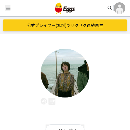
search
menu
公式プレイヤー(無料)でサクサク連続再生
パルプ・フィクション
EggsID：
PulpFiction0604
52
フォロワー