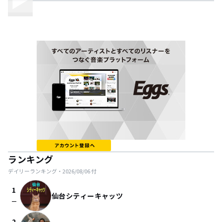
ランキング
デイリーランキング・
2026/08/06
付
1
仙台シティーキャッツ
check_indeterminate_small
2