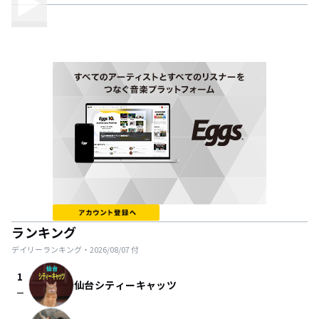
ランキング
デイリーランキング・
2026/08/07
付
1
仙台シティーキャッツ
check_indeterminate_small