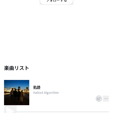
フォローする
兵庫県
ロック
神戸の4人組バンド
Vocal/Guitar ぐっちー
Guitar せいちゃん
Bass やし
Drums がたこた
楽曲リスト
軌跡
Halted Algorithm