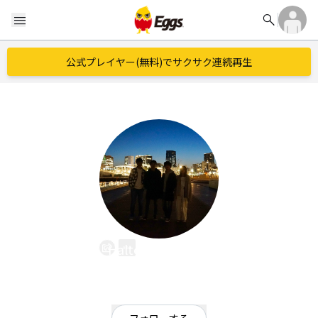
search
menu
公式プレイヤー(無料)でサクサク連続再生
Halted Algorithm
EggsID：
Quartetto__04
39
フォロワー