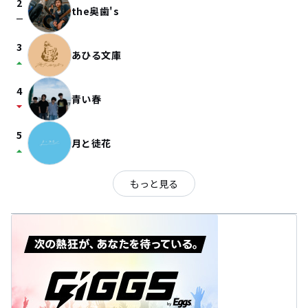
2
the奥歯's
check_indeterminate_small
3
あひる文庫
arrow_drop_up
4
青い春
arrow_drop_down
5
月と徒花
arrow_drop_up
もっと見る