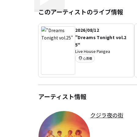
このアーティストのライブ情報
2026/08/12
"Dreams Tonight vol.2
5"
Live House Pangea
location_on
心斎橋
アーティスト情報
クジラ夜の街