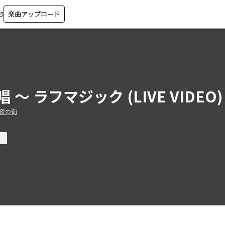
楽曲アップロード
in_new
唱 ～ ラフマジック (LIVE VIDEO)
夜の街