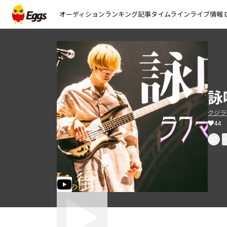
オーディション
ランキング
記事
タイムライン
ライブ情報
open_
詠
クジラ
44