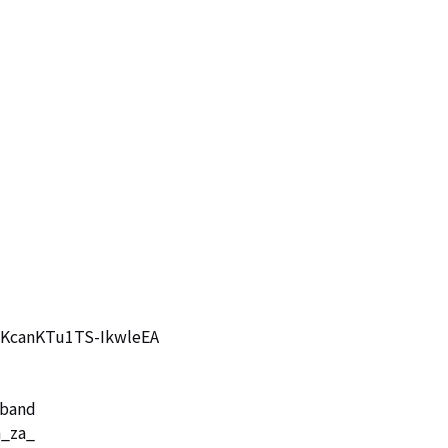
KcanKTu1TS-IkwleEA

band

_za_
