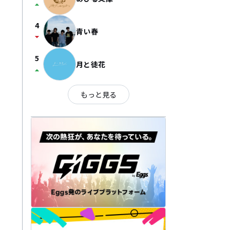
arrow_drop_up
4
青い春
arrow_drop_down
5
月と徒花
arrow_drop_up
もっと見る