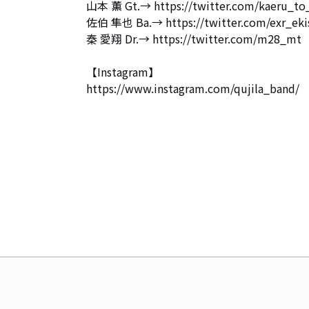
山本 薫 Gt.→ https://twitter.com/kaeru_to_
佐伯 隼也 Ba.→ https://twitter.com/exr_ekis
秦 愛翔 Dr.→ https://twitter.com/m28_mt

【Instagram】

https://www.instagram.com/qujila_band/