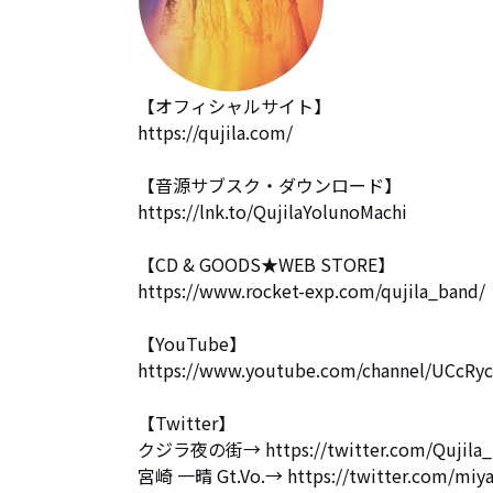
【オフィシャルサイト】

https://qujila.com/

【音源サブスク・ダウンロード】

https://lnk.to/QujilaYolunoMachi

【CD & GOODS★WEB STORE】

https://www.rocket-exp.com/qujila_band/

【YouTube】

https://www.youtube.com/channel/UCcRyc
【Twitter】

クジラ夜の街→ https://twitter.com/Qujila_
宮崎 一晴 Gt.Vo.→ https://twitter.com/miya