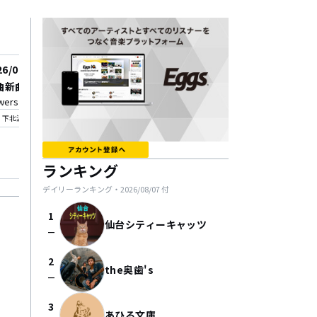
26/08/28
2026/10/04
曲新曲
Wake me up!!! prese
wers Loft
WAKE SOME NOISE. 2
_on
横浜ReNY β
下北沢
YOKOHAMA
location_on
横浜
ランキング
デイリーランキング・
2026/08/07
付
1
仙台シティーキャッツ
check_indeterminate_small
2
the奥歯's
check_indeterminate_small
3
あひる文庫