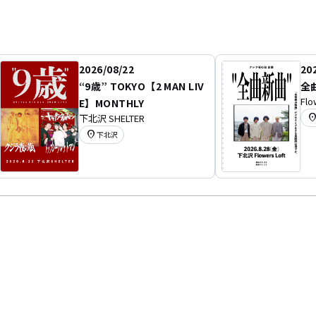
2026/08/22
20
“9歳” TOKYO【2 MAN LIV
全
Flo
E】MONTHLY
location
下北沢 SHELTER
location_on
下北沢