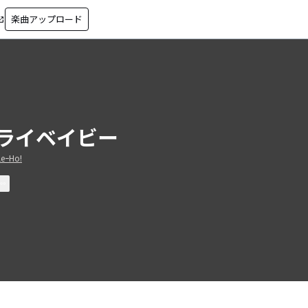
楽曲アップロード
in_new
ライベイビー
leｰHo!