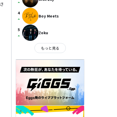
arrow_drop_up
さ
4
Boy Meets
arrow_drop_up
5
Zoku
arrow_drop_up
もっと見る