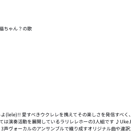
猫ちゃん？の歌
士たちよ(lele)!! 愛すべきウクレレを携えてその楽しさを発信すべく
は演奏活動を展開しているラリレレホーの3人組です ♪Uke.
の楽器演奏と、3声ヴォーカルのアンサンブルで織り成すオリジナル曲や違訳