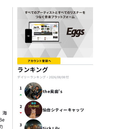
ランキング
デイリーランキング・
2026/08/08
付
1
the奥歯's
arrow_drop_up
2
仙台シティーキャッツ
、海
arrow_drop_down
Be
3
カ
Sick Lily