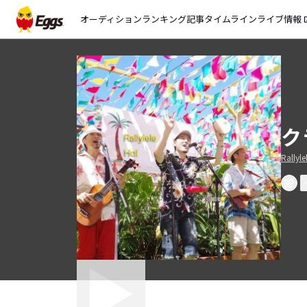
オーディション
ランキング
記事
タイムライン
ライブ情報
open_
ク
Rallyle