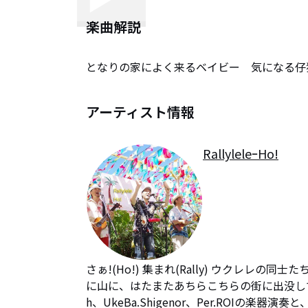
楽曲解説
となりの家によく来るベイビー　気になる仔
アーティスト情報
RallyleleｰHo!
さぁ!(Ho!) 集まれ(Rally) ウクレレの同
に山に、はたまたあちらこちらの街に出没して
h、UkeBa.Shigenor、Per.ROI