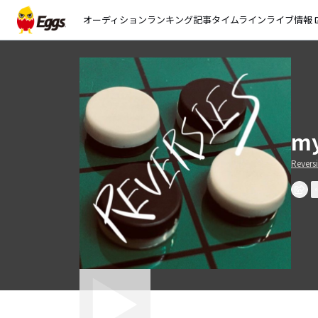
オーディション
ランキング
記事
タイムライン
ライブ情報
open_
my
Revers