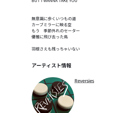
BUT I WANNA TAKE YOU

無意識に歩くいつもの道

カーブミラーに映る空

もう　季節外れのセーター

優雅に飛び去った鳥

羽根さえも残っちゃいない
アーティスト情報
Reversies