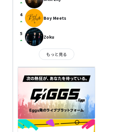
arrow_drop_up
4
Boy Meets
arrow_drop_up
5
Zoku
arrow_drop_up
もっと見る