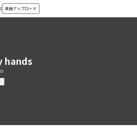
楽曲アップロード
in_new
 hands
ies