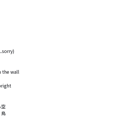
sorry)

 the wall

right

空

鳥
