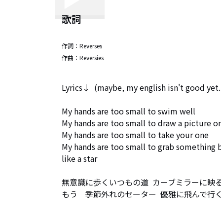
歌詞
作詞：
Reverses
作曲：
Reversies
Lyrics↓  (maybe, my english isn't good yet...
My hands are too small to swim well

My hands are too small to draw a picture on
My hands are too small to take your one

My hands are too small to grab something b
like a star

無意識に歩くいつもの道  カーブミラーに映る
もう　季節外れのセーター  優雅に飛んで行く