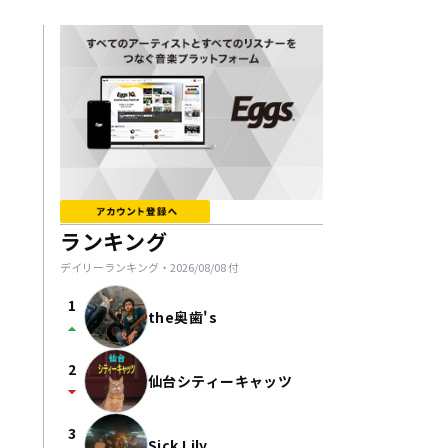
ランキング
デイリーランキング・
2026/08/08
付
1
the奥歯's
arrow_drop_up
2
仙台シティーキャッツ
arrow_drop_down
3
Sick Lily