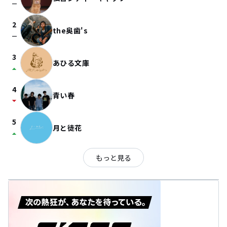
check_indeterminate_small
2
the奥歯's
check_indeterminate_small
3
あひる文庫
arrow_drop_up
4
青い春
arrow_drop_down
5
月と徒花
arrow_drop_up
もっと見る