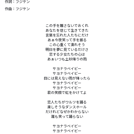
作詞：
フジケン
作曲：
フジケン
この手を離さないでおくれ

あなたを信じて生きてきた

言葉を忘れた人たちにだけ

あぁ今夜笑って手を振る

この心重くて潰れそう

明日を夢に見ているだけさ

恋する少女たちの心は

あぁいつも土砂降りの雨

サヨナラベイビー

サヨナラベイビー

目には見えない雨が降ったら

サヨナラベイビー

サヨナラベイビー

君の笑顔で虹をかけてよ

恋人たちがワルツを踊る

楽しそうなダンスホール

だけれどなぜかわからない

誰も笑って踊らない

サヨナラベイビー

サヨナラベイビー
