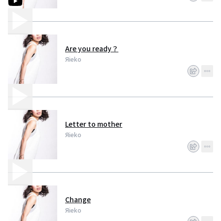
Are you ready？
Яieko
Letter to mother
Яieko
Change
Яieko