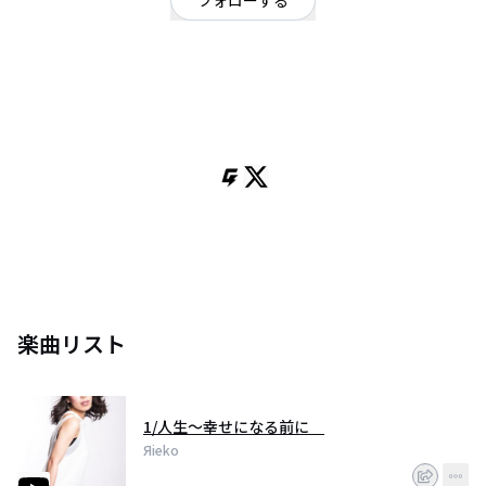
フォローする
東京都
シンガーソングライター
OFFICIAL WEBSITE
Singer song writer・作詞家・レディオ湘南ラジオパーソナリティーと幅広い
ジャンルで活動している。
ヴォーカルエフェクターを使いながら歌う女性では珍しいスタイルでいつま
でも頭に残るようなキャッチーなメロディと
等身大の歌詞で沢山の人の心に響く歌を届けている。
リリースした楽曲はYouTubeで再生回数6万回以上を越えている。現在iTunes
等で楽曲を絶賛配信中。
楽曲リスト
1/人生〜幸せになる前に
Яieko