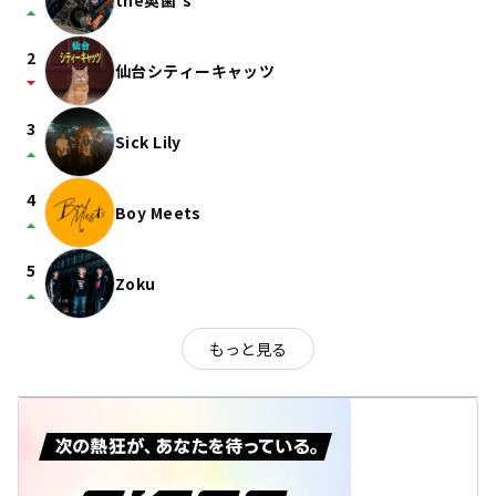
the奥歯's
arrow_drop_up
2
仙台シティーキャッツ
arrow_drop_down
3
Sick Lily
arrow_drop_up
4
Boy Meets
arrow_drop_up
5
Zoku
arrow_drop_up
もっと見る