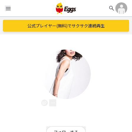
search
menu
公式プレイヤー(無料)でサクサク連続再生
Яieko
EggsID：
Rieko201
8
フォロワー