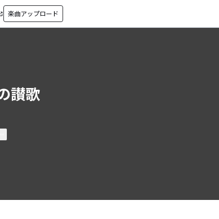
楽曲アップロード
in_new
の讃歌