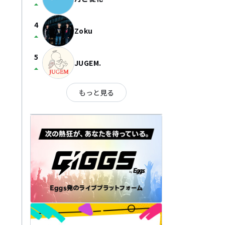
arrow_drop_up
4
Zoku
arrow_drop_up
5
JUGEM.
arrow_drop_up
もっと見る