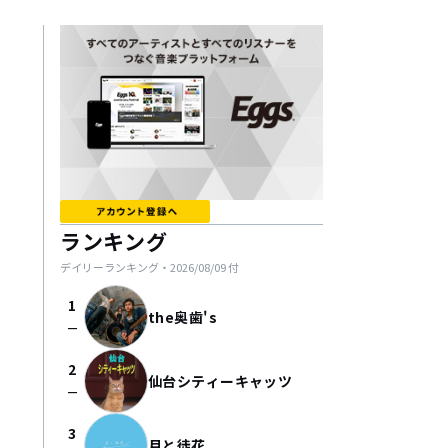
ランキング
デイリーランキング・
2026/08/09
付
1
the奥歯's
check_indeterminate_small
2
仙台シティーキャッツ
check_indeterminate_small
3
月と徒花