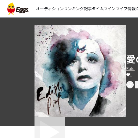
オーディション
ランキング
記事
タイムライン
ライブ情報
open_
愛
Ruto
1