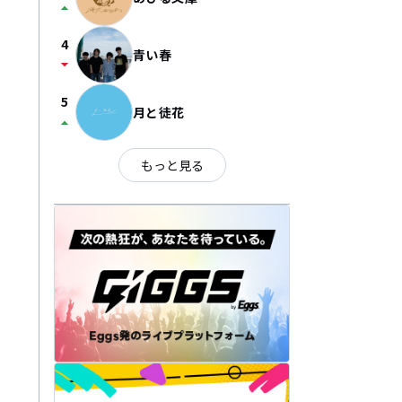
arrow_drop_up
4
青い春
arrow_drop_down
5
月と徒花
arrow_drop_up
もっと見る