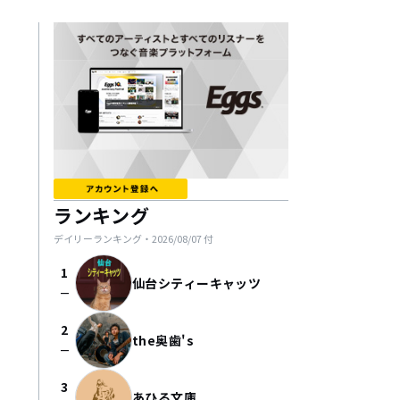
ランキング
デイリーランキング・
2026/08/07
付
1
仙台シティーキャッツ
check_indeterminate_small
2
the奥歯's
check_indeterminate_small
3
あひる文庫