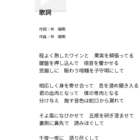
歌詞
作詞：
林 陽明
作曲：
林 陽明
程よく熟したワインと　果実を頬張ってる

鍵盤を押し込んで　倍音を響かせる

窓越しに　賑わう喧騒を子守唄にして　　

相応しく身を寄せ合って　息を潜め聞き入る

君の血肉となって　僕の骨肉となる

分け与え　施す音色は蛇口から漏れて

そよ風になびかせて　五感を研ぎ澄ませて

裏側に鼻先で　読みほぐして

千夜一夜に　語り尽くして
