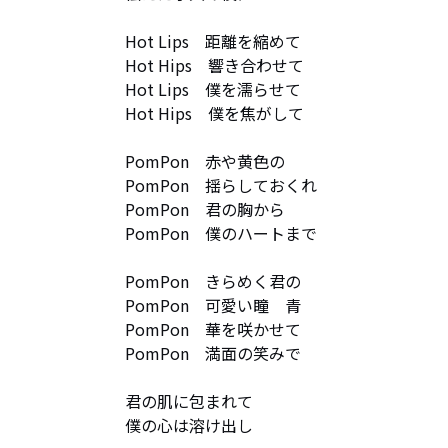
Hot Lips　距離を縮めて

Hot Hips　響き合わせて

Hot Lips　僕を濡らせて

Hot Hips　僕を焦がして

PomPon　赤や黄色の　

PomPon　揺らしておくれ

PomPon　君の胸から

PomPon　僕のハートまで

PomPon　きらめく君の

PomPon　可愛い瞳　青

PomPon　華を咲かせて

PomPon　満面の笑みで

君の肌に包まれて

僕の心は溶け出し
