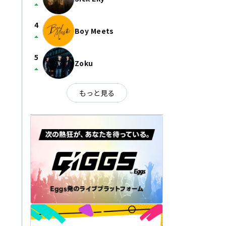
arrow_drop_up
4
Boy Meets
arrow_drop_up
5
Zoku
arrow_drop_up
もっと見る