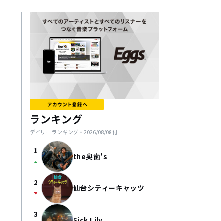
ランキング
デイリーランキング・
2026/08/08
付
1
the奥歯's
arrow_drop_up
2
仙台シティーキャッツ
arrow_drop_down
3
Sick Lily