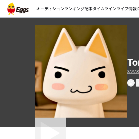
オーディション
ランキング
記事
タイムライン
ライブ情報
open_
To
SAMA