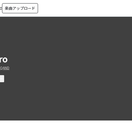
楽曲アップロード
in_new
ro
RQAND