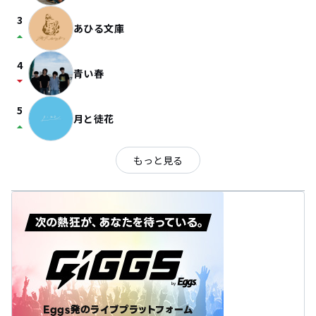
3
あひる文庫
arrow_drop_up
4
青い春
arrow_drop_down
5
月と徒花
arrow_drop_up
もっと見る