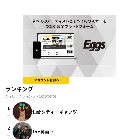
ランキング
デイリーランキング・
2026/08/07
付
1
仙台シティーキャッツ
check_indeterminate_small
2
the奥歯's
check_indeterminate_small