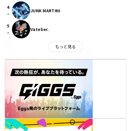
4
JUNK MARTINI
arrow_drop_up
5
Vatelier.
arrow_drop_up
もっと見る