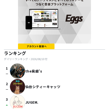
ランキング
デイリーランキング・
2026/08/10
付
1
the奥歯's
check_indeterminate_small
2
仙台シティーキャッツ
check_indeterminate_small
3
JUGEM.
arrow_drop_up