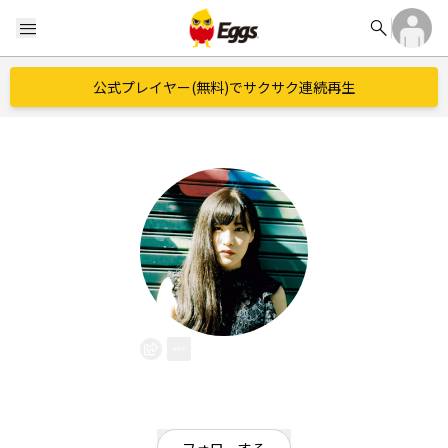
search
menu
公式プレイヤー(無料)でサクサク連続再生
鈴
EggsID：
SUZUhautau
33
フォロワー