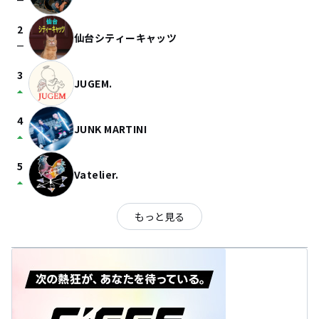
check_indeterminate_small
2
仙台シティーキャッツ
check_indeterminate_small
3
JUGEM.
arrow_drop_up
4
JUNK MARTINI
arrow_drop_up
5
Vatelier.
arrow_drop_up
もっと見る