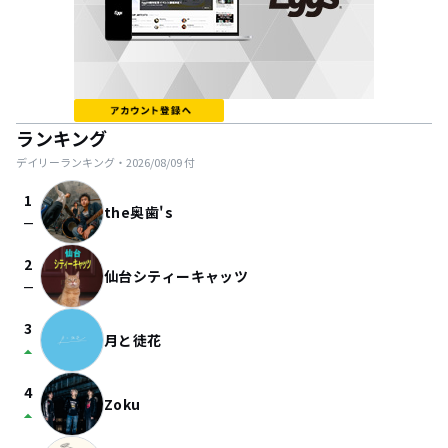
ランキング
デイリーランキング・
2026/08/09
付
1
the奥歯's
check_indeterminate_small
2
仙台シティーキャッツ
check_indeterminate_small
3
月と徒花
arrow_drop_up
4
Zoku
arrow_drop_up