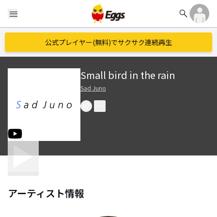
search
menu
公式プレイヤー(無料)でサクサク連続再生
Small bird in the rain
Sad Juno
アーティスト情報