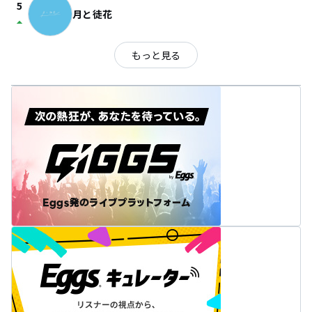
5
月と徒花
arrow_drop_up
もっと見る