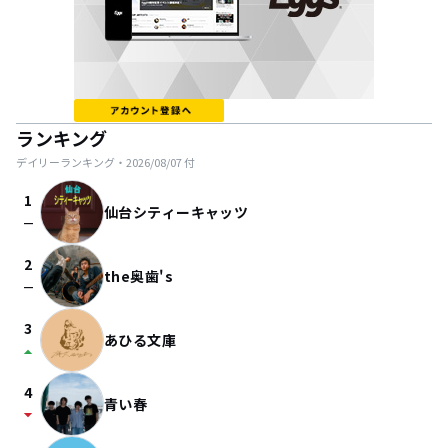
ランキング
デイリーランキング・
2026/08/07
付
1
仙台シティーキャッツ
check_indeterminate_small
2
the奥歯's
check_indeterminate_small
3
あひる文庫
arrow_drop_up
4
青い春
arrow_drop_down