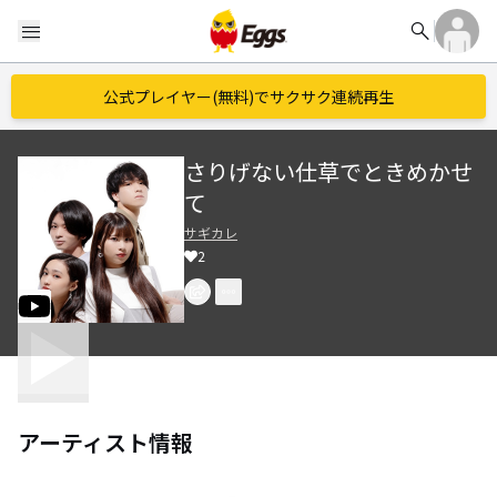
search
menu
公式プレイヤー(無料)でサクサク連続再生
さりげない仕草でときめかせ
て
サギカレ
2
アーティスト情報