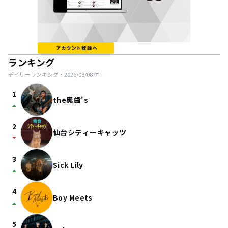
ランキング
デイリーランキング・
2026/08/08
付
1
the奥歯's
arrow_drop_up
2
仙台シティーキャッツ
arrow_drop_down
3
Sick Lily
arrow_drop_up
4
Boy Meets
arrow_drop_up
5