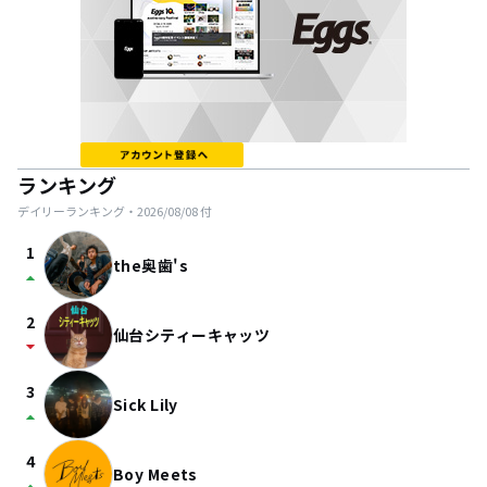
ランキング
デイリーランキング・
2026/08/08
付
1
the奥歯's
arrow_drop_up
2
仙台シティーキャッツ
arrow_drop_down
3
Sick Lily
arrow_drop_up
4
Boy Meets