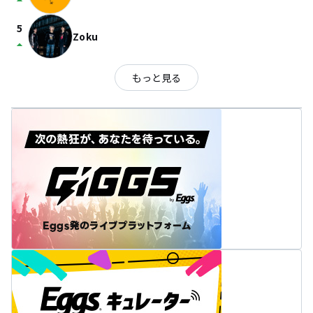
arrow_drop_up
5
Zoku
arrow_drop_up
もっと見る