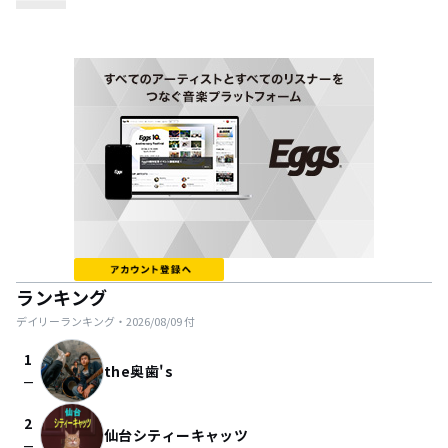
ランキング
デイリーランキング・
2026/08/09
付
1
the奥歯's
check_indeterminate_small
2
仙台シティーキャッツ
check_indeterminate_small