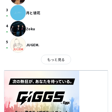
3
月と徒花
arrow_drop_up
4
Zoku
arrow_drop_up
5
JUGEM.
arrow_drop_up
もっと見る