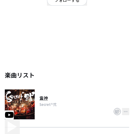
フォローする
東京都
オルタナティブ
/
ロック
轟音ドラムボーカル３ピースバンド「Secret^弐」
楽曲リスト
雷神
Secret^弐