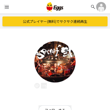
search
menu
公式プレイヤー(無料)でサクサク連続再生
Secret^弐
EggsID：
Secret20205161
0
フォロワー