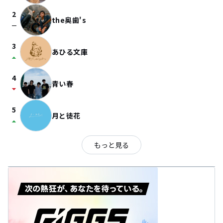
2
the奥歯's
check_indeterminate_small
3
あひる文庫
arrow_drop_up
4
青い春
arrow_drop_down
5
月と徒花
arrow_drop_up
もっと見る