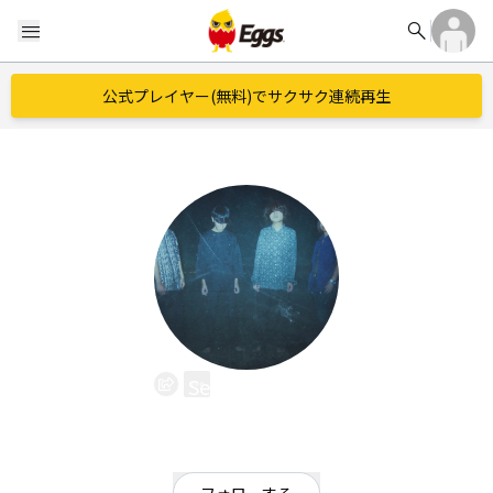
search
menu
公式プレイヤー(無料)でサクサク連続再生
Selie(スエル)
EggsID：
Selie_official
146
フォロワー