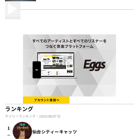
ランキング
デイリーランキング・
2026/08/07
付
1
仙台シティーキャッツ
check_indeterminate_small