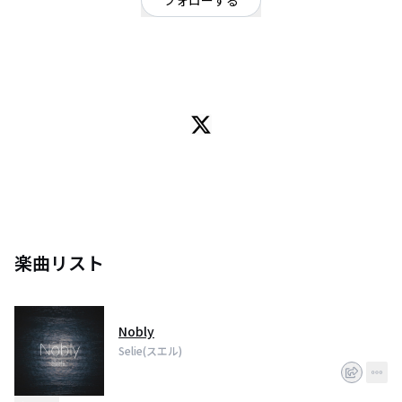
フォローする
滋賀県
ロック
/
オルタナティブ
◎Selie (スエル) 滋賀県彦根発オルタナティブロックバンド。
Vo.Gt後藤の甘い声を鋭く繊細なサウンドで支える。
2017.3.25 自主制作First Demo Single 『追憶』release
2019.5.14 自主制作音源 『街』eggsにて公開
2020.4.25 YouTubeにて『Nobly』リリックビデオ公開
楽曲リスト
Nobly
Selie(スエル)