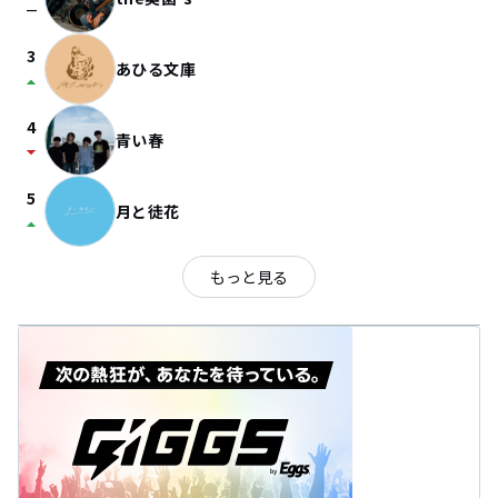
check_indeterminate_small
3
あひる文庫
arrow_drop_up
4
青い春
arrow_drop_down
5
月と徒花
arrow_drop_up
もっと見る