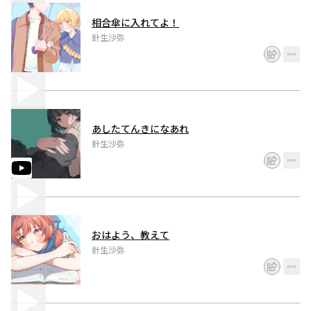
相合傘に入れてよ！
針生沙弥
あしたてんきになあれ
針生沙弥
おはよう、教えて
針生沙弥