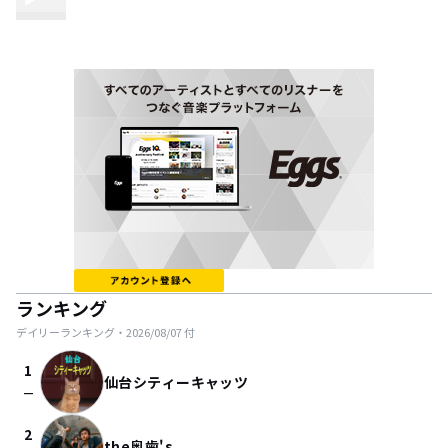
ランキング
デイリーランキング・
2026/08/07
付
1
仙台シティーキャッツ
check_indeterminate_small
2
the奥歯's