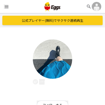
search
menu
公式プレイヤー(無料)でサクサク連続再生
針生沙弥
EggsID：
Seri_Amai
0
フォロワー