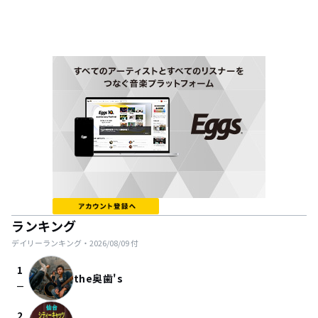
ランキング
デイリーランキング・
2026/08/09
付
1
the奥歯's
check_indeterminate_small
2