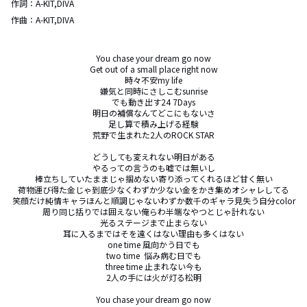
作詞：
A-KIT,DIVA
作曲：
A-KIT,DIVA
You chase your dream go now

Get out of a small place right now

時々不安my life

嫌気と同時にさしこむsunrise

でも動き出す24 7Days

明日の補償なんてどこにもないさ

足し算で積み上げる経験

荒野で生まれた2人のROCK STAR

どうしても変えれない明日がある

やるっての言うのも嘘では無いし

棒立ちしていたままじゃ掴めない寄り添ってくれるほど甘く無い

荷物運び得た金じゃ到底少なくわずか少ない金をかき集めオシャレしてる

笑顔だけ純情キャラほんと順調じゃないわずか数千のギャラ見失う自分color

周り同じ括りでは囲えない俺らわ半端なやつとじゃ計れない

光るステージまで止まらない

耳に入るまではそを遠くはない理由も多くはない

one time 風向かう日でも

two time  悩み病む日でも

three time 止まれない今も

2人の手には火が灯る松明

You chase your dream go now
