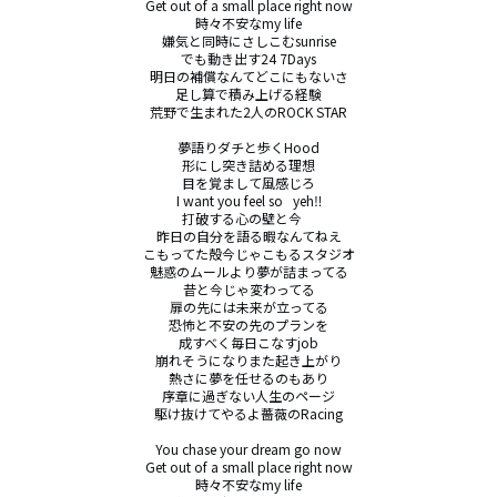
Get out of a small place right now

時々不安なmy life

嫌気と同時にさしこむsunrise

でも動き出す24 7Days

明日の補償なんてどこにもないさ

足し算で積み上げる経験

荒野で生まれた2人のROCK STAR

夢語りダチと歩くHood

形にし突き詰める理想

目を覚まして風感じろ

I want you feel so   yeh‼︎

打破する心の壁と今　

昨日の自分を語る暇なんてねえ

こもってた殻今じゃこもるスタジオ

魅惑のムールより夢が詰まってる

昔と今じゃ変わってる

扉の先には未来が立ってる

恐怖と不安の先のプランを

成すべく毎日こなすjob

崩れそうになりまた起き上がり

熱さに夢を任せるのもあり

序章に過ぎない人生のページ

駆け抜けてやるよ薔薇のRacing

You chase your dream go now

Get out of a small place right now

時々不安なmy life
