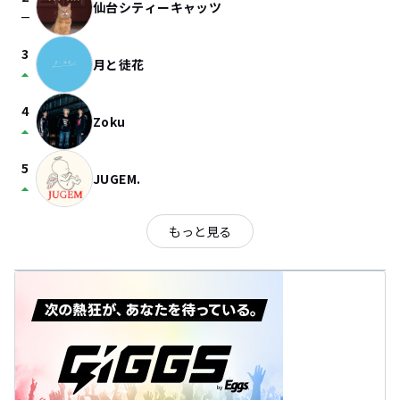
仙台シティーキャッツ
check_indeterminate_small
3
月と徒花
arrow_drop_up
4
Zoku
arrow_drop_up
5
JUGEM.
arrow_drop_up
もっと見る