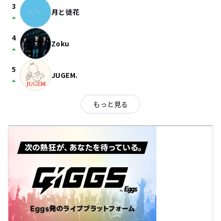
3
月と徒花
arrow_drop_up
4
Zoku
arrow_drop_up
5
JUGEM.
arrow_drop_up
もっと見る