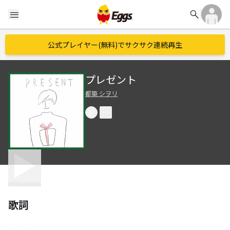
search
menu
公式プレイヤー(無料)でサクサク連続再生
プレゼント
都築 シヲリ
歌詞