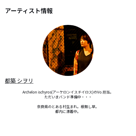
アーティスト情報
都築 シヲリ
Archelon ischyros(アーケロンイスチイロス)のVo.担当。

ただいまバンド準備中・・・

奈良県のとある村生まれ。根無し草。

都内に漂着中。