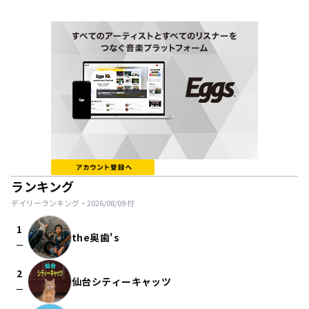
ランキング
デイリーランキング・
2026/08/09
付
1
the奥歯's
check_indeterminate_small
2
仙台シティーキャッツ
check_indeterminate_small