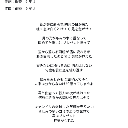
作詞：
都築 シヲリ
作曲：
都築 シヲリ
街が光に彩られ 約束の日が来た

吐く息は白くとけてく 足を急がせて

月の光がもみの木に重なって

暖めてた想いと プレゼント持って

空から落ちる雨粒が 雪に変わる頃

あの日恋したのと同じ 笑顔が見えた

雪みたいに積もるのに 消えはしない

何度も君に恋を繰り返す

悩みも苦しみも 全部消えてゆく

未来は分からないけど 願ってしまうよ

君と出会って 独りの夜が終わった

何故生きるかの問いの答えはそう

キャンドルの炎越しの 笑顔を守りたい

苦しみの多いゴミのような世界で

君はプレゼント

神様がくれた