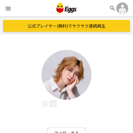
search
menu
公式プレイヤー(無料)でサクサク連続再生
Shion
EggsID：
Shion_music_vo
0
フォロワー