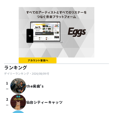
ランキング
デイリーランキング・
2026/08/09
付
1
the奥歯's
check_indeterminate_small
2
仙台シティーキャッツ
check_indeterminate_small