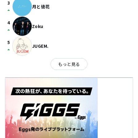
3
月と徒花
arrow_drop_up
4
Zoku
arrow_drop_up
5
JUGEM.
arrow_drop_up
もっと見る