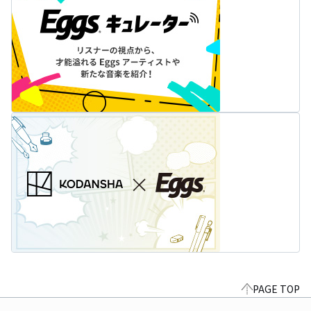
PAGE TOP