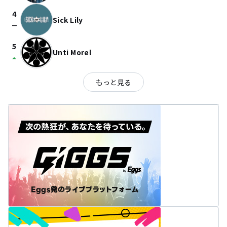
4
Sick Lily
check_indeterminate_small
5
Unti Morel
arrow_drop_up
もっと見る