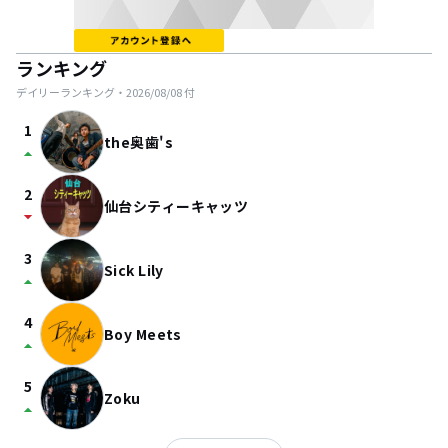
ランキング
デイリーランキング・
2026/08/08
付
1
the奥歯's
arrow_drop_up
2
仙台シティーキャッツ
arrow_drop_down
3
Sick Lily
arrow_drop_up
4
Boy Meets
arrow_drop_up
5
Zoku
arrow_drop_up