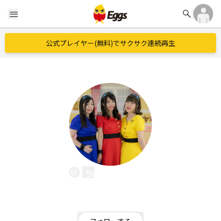
search
menu
公式プレイヤー(無料)でサクサク連続再生
Sinquacious
EggsID：
Sinquacious_
4
フォロワー