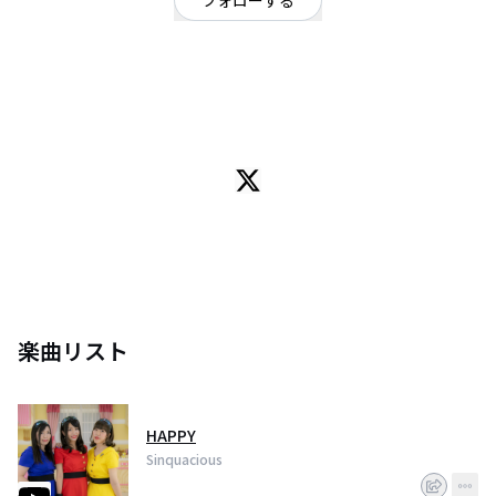
フォローする
東京都
ポップ
/
声優
OFFICIAL WEBSITE
Sinquacious(しんくゎいしゃす)✨
2016年に結成された声優3人組ユニット。
名前の由来は、Sing(歌う)＋Loquacious(おしゃべり)を組み合わせた造語か
らきている。声優らしく歌って喋れるユニットとして活躍できることを願っ
てメンバー全員で名付けました‼️ (略称:しんくる)
初めて挑戦した『川崎競輪イメージユニットオーディション』では3位からの
逆転優勝を果たし、2018年度川崎競輪場イメージユニットに就任しました
✨2019年はアニメやゲームのタイアップ獲得を目指します。
"青色なのに進めない"はづきちこと葉月真衣
"赤色なのに止まらない"あかりんこと寺島あかり
楽曲リスト
"黄色なのに注意散漫"こまつこと小松由里子
信号カラーで突き進みます✨
HAPPY
お問い合わせは
✉️ info@sinquacious.com まで
Sinquacious