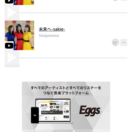
応援よろしくお願いします‼️
⭐️公式Twitter⭐️
Sinquacious→ ＠Sinquacious_
葉月真衣 → @hazukimai_0911
寺島あかり → @akaring0
未来へ-sakie-
小松由里子 → @komaturi
Sinquacious