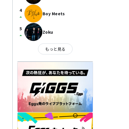
4
Boy Meets
arrow_drop_up
5
Zoku
arrow_drop_up
もっと見る