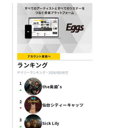
ランキング
デイリーランキング・
2026/08/08
付
1
the奥歯's
arrow_drop_up
2
仙台シティーキャッツ
arrow_drop_down
3
Sick Lily
arrow_drop_up