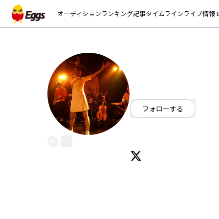
オーディション
ランキング
記事
タイムライン
ライブ情報
open_
SlouDance
EggsID：
SlouDance
0
フォロワー
フォローする
東京都
ロック
/
ポップ
５人組バンド