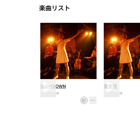
楽曲リスト
SLOWDOWN
蜃気楼
SlouDance
SlouDance