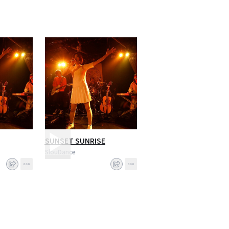
SUNSET SUNRISE
SlouDance