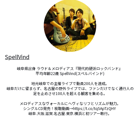
SpellVind
岐阜県出身 ラウド＆メロディアス『現代的硬派ロックバンド』 

平均年齢22歳 SpellVind(スペルバインド)

地元岐阜での主催ライブで動員200人を達成。

岐阜だけに留まらず、名古屋の野外ライブでは、ファンだけでなく通行人の
足を止めさせ100人を超える観客を集める。

メロディアスなヴォーカルにヘヴィなリフとリズムが魅力。

シングルCD発売！視聴動画→https://t.co/tq5ApTzQHY 

岐阜.大阪.滋賀.名古屋.東京.横浜と初ツアー敢行。