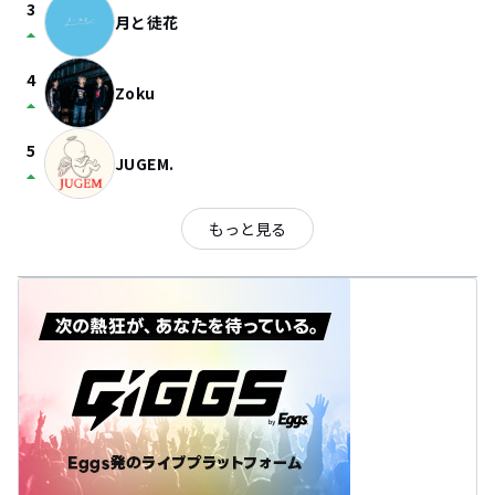
3
月と徒花
arrow_drop_up
4
Zoku
arrow_drop_up
5
JUGEM.
arrow_drop_up
もっと見る