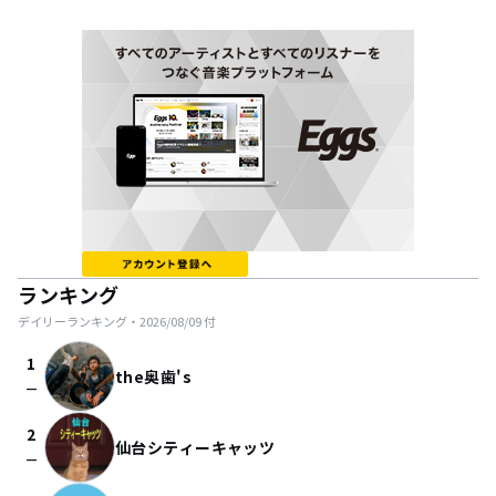
ランキング
デイリーランキング・
2026/08/09
付
1
the奥歯's
check_indeterminate_small
2
仙台シティーキャッツ
check_indeterminate_small