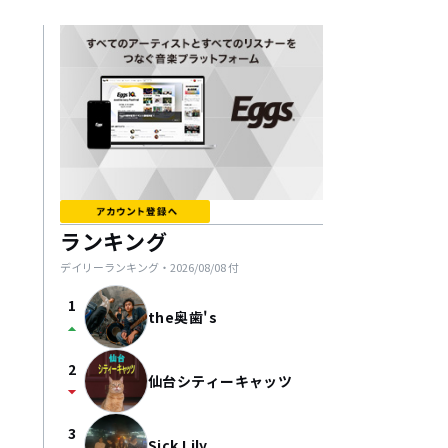
ランキング
デイリーランキング・
2026/08/08
付
1
the奥歯's
arrow_drop_up
2
仙台シティーキャッツ
arrow_drop_down
3
Sick Lily