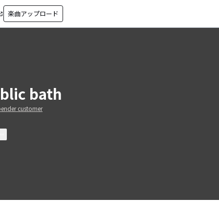
楽曲アップロード
in_new
blic bath
pender customer