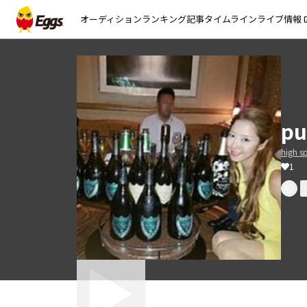
オーディション
ランキング
記事
タイムライン
ライブ情報
open_
pu
high s
1