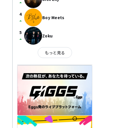
arrow_drop_up
4
Boy Meets
arrow_drop_up
5
Zoku
arrow_drop_up
もっと見る