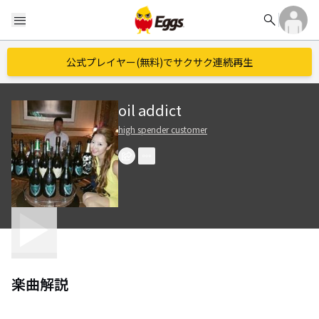
search
menu
公式プレイヤー(無料)でサクサク連続再生
oil addict
high spender customer
楽曲解説