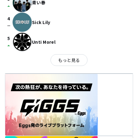
青い春
arrow_drop_up
4
Sick Lily
check_indeterminate_small
5
Unti Morel
arrow_drop_up
もっと見る