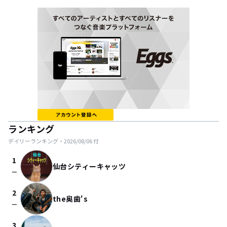
ランキング
デイリーランキング・
2026/08/06
付
1
仙台シティーキャッツ
check_indeterminate_small
2
the奥歯's
check_indeterminate_small
3