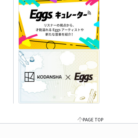
PAGE TOP