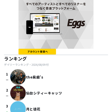
ランキング
デイリーランキング・
2026/08/09
付
1
the奥歯's
check_indeterminate_small
2
仙台シティーキャッツ
check_indeterminate_small
3
月と徒花