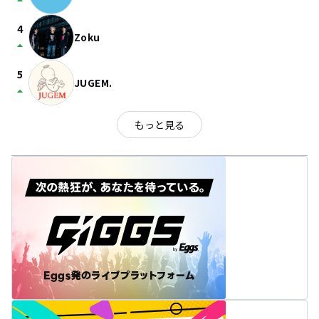
arrow_drop_up
4
Zoku
arrow_drop_up
5
JUGEM.
arrow_drop_up
もっと見る