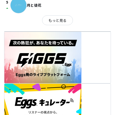
5
月と徒花
arrow_drop_up
もっと見る