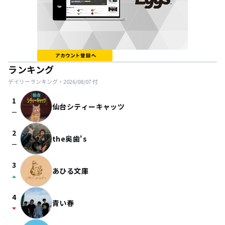
ランキング
デイリーランキング・
2026/08/07
付
1
仙台シティーキャッツ
check_indeterminate_small
2
the奥歯's
check_indeterminate_small
3
あひる文庫
arrow_drop_up
4
青い春
arrow_drop_down