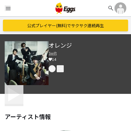
search
menu
公式プレイヤー(無料)でサクサク連続再生
オレンジ
Swift
14
アーティスト情報