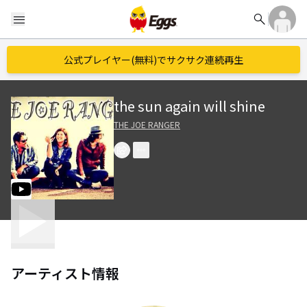
search
menu
公式プレイヤー(無料)でサクサク連続再生
the sun again will shine
THE JOE RANGER
アーティスト情報