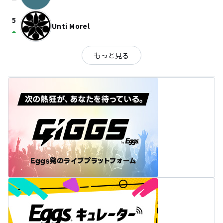
check_indeterminate_small
5
Unti Morel
arrow_drop_up
もっと見る