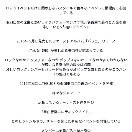
ロックイベントだけに固執しないスタイルで色々なイベントに積極的に参加
している

変幻自在の楽曲と熱いライブパフォーマンスで地元名古屋で着々と人気を獲
得している5人組ロックバンド

2015年 5月に発売したファーストアルバム「パフェ」リリース

色んな【味】が楽しめる楽曲達が詰まっている

ロックなのか ミクスチャーなのか ポップスなのか エモなのかよくわからない
が癖になる楽曲達の数々は必聴

激しいロックナンバーもバラードもあるが激ポップな曲もあるのがこのバン
ドの魅力でもある

2015年秋にはTHE JOE RANGER自主企画のイベントを開催

様々なジャンルで

活動しているアーティスト達を呼び

「自由音楽エロティックナイト」

と称しジャンルやカルチャーを超えた斬新なイベントを開催している

メンバーは全員が名古屋出身の
