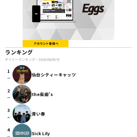
ランキング
デイリーランキング・
2026/08/06
付
1
仙台シティーキャッツ
check_indeterminate_small
2
the奥歯's
check_indeterminate_small
3
青い春
arrow_drop_up
4
Sick Lily