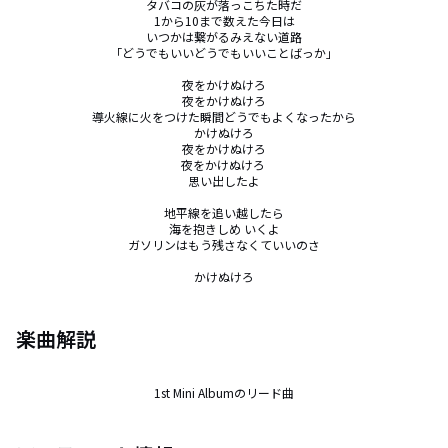
タバコの灰が落っこちた時だ

1から10まで数えた今日は

いつかは繋がるみえない道路

「どうでもいいどうでもいいことばっか」

夜をかけぬけろ

夜をかけぬけろ

導火線に火をつけた瞬間どうでもよくなったから

かけぬけろ

夜をかけぬけろ

夜をかけぬけろ 

思い出したよ

地平線を追い越したら

海を抱きしめ いくよ

ガソリンはもう残さなくていいのさ

かけぬけろ
楽曲解説
1st Mini Albumのリード曲