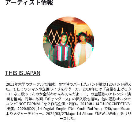
アーティスト情報
THIS IS JAPAN
2011年大学のサークルで結成。在学時カバーしたバンド数は120バンド超え
た。そしてワンマンや企画ライブを行う一方、2018年には「音量を上げろタ
コ！なに歌ってんのか全然わかんねぇんだよ！！」の主題歌のアレンジ・演
奏を担当。同年、映画「ギャングース」の挿入歌も担当。他に通称オルタナ
コンピ“NOT FORMAL ”を２作品企画・制作。2019年にはFUJIROCKFESTIVAL
出演。2020年02月1st Digital  Single『Not Youth But You』でKi/oon Music 
よりメジャーデビュー。2024/03/27Major 1st Album『NEW JAPAN』をリリ
ースした。