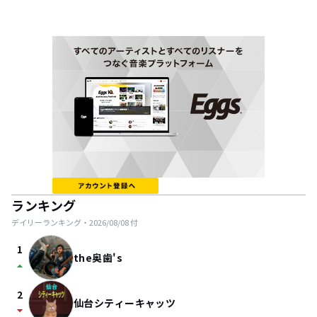
ランキング
デイリーランキング・
2026/08/08
付
1
the奥歯's
arrow_drop_up
2
仙台シティーキャッツ
arrow_drop_down