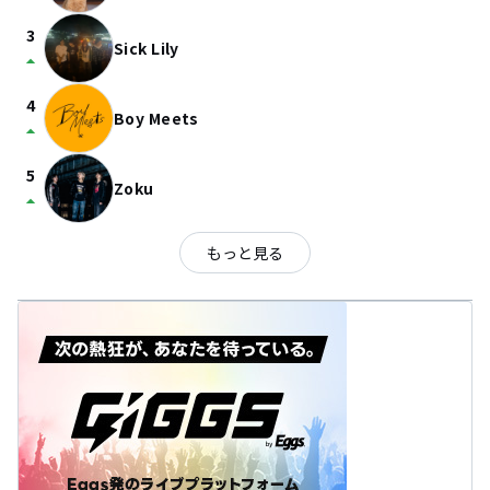
3
Sick Lily
arrow_drop_up
4
Boy Meets
arrow_drop_up
5
Zoku
arrow_drop_up
もっと見る