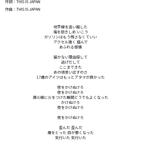
作詞：
THIS IS JAPAN
作曲：
THIS IS JAPAN
地平線を追い越した

海を抱きしめ いこう

ガソリンはもう残さなくていい

アクセル強く 踏んで

あふれる感情

届かない理由探して

逃げだして

ここまできた

あの頃思い出すのさ

17歳のアイツはもっとアタマが良かった

夜をかけぬけろ

夜をかけぬけろ

導火線に火をつけた瞬間どうでもよくなった

かけぬけろ

夜をかけぬけろ

夜をかけぬけろ

歪んだ 歪んだ

歳をとった 目が悪くなった

気付いた 気付いた
