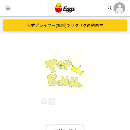
search
menu
公式プレイヤー(無料)でサクサク連続再生
TOP BaNaNa
EggsID：
TOP_BaNaNa
65
フォロワー