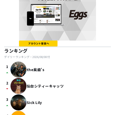
ランキング
デイリーランキング・
2026/08/08
付
1
the奥歯's
arrow_drop_up
2
仙台シティーキャッツ
arrow_drop_down
3
Sick Lily
arrow_drop_up