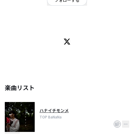
フォローする
千葉県
ポップ
/
ロック
06世代 浦安発 3ピースバンド
Ba./Vo. (@ykk__m) ┊︎ Gt. (@Guitar_Salt) ┊︎Dr./cho. (@Riyooo__8__)
楽曲リスト
ハナイチモンメ
TOP BaNaNa