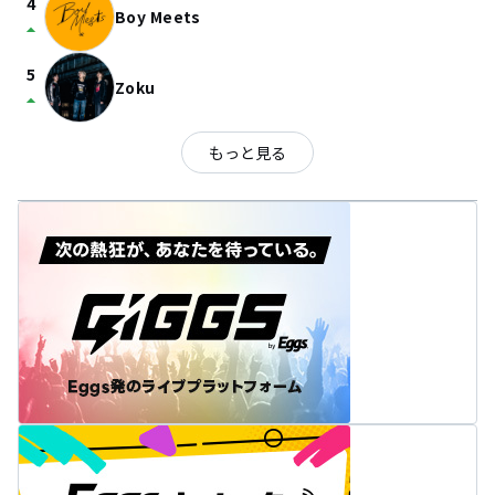
4
Boy Meets
arrow_drop_up
5
Zoku
arrow_drop_up
もっと見る