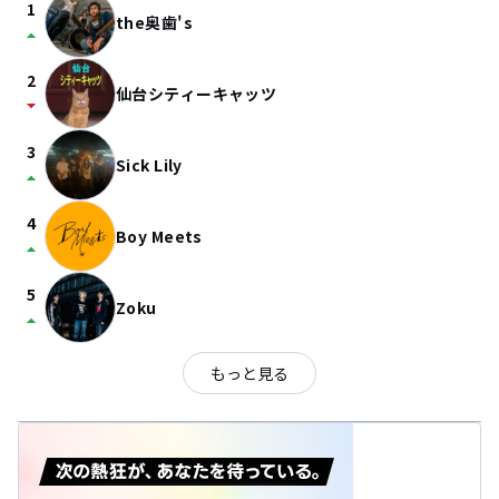
1
the奥歯's
arrow_drop_up
2
仙台シティーキャッツ
arrow_drop_down
3
Sick Lily
arrow_drop_up
4
Boy Meets
arrow_drop_up
5
Zoku
arrow_drop_up
もっと見る