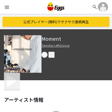
search
menu
公式プレイヤー(無料)でサクサク連続再生
Moment
Tamotsu LeftGroove
アーティスト情報