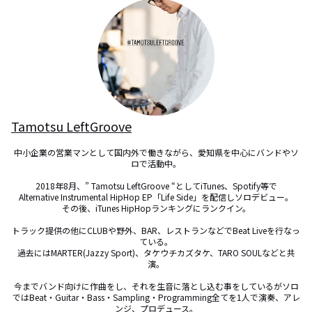
Tamotsu LeftGroove
中小企業の営業マンとして国内外で働きながら、愛知県を中心にバンドやソ
ロで活動中。

2018年8月、” Tamotsu LeftGroove “としてiTunes、Spotify等で

Alternative Instrumental HipHop EP「Life Side」を配信しソロデビュー。

その後、iTunes HipHopランキングにランクイン。

トラック提供の他にCLUBや野外、BAR、レストランなどでBeat Liveを行なっ
ている。

過去にはMARTER(Jazzy Sport)、タケウチカズタケ、TARO SOULなどと共
演。

今までバンド向けに作曲をし、それを生音に落とし込む事をしているがソロ
ではBeat・Guitar・Bass・Sampling・Programming全てを1人で演奏、アレ
ンジ、プロデュース。
