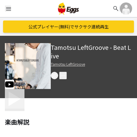
search
menu
公式プレイヤー(無料)でサクサク連続再生
Tamotsu LeftGroove - Beat L
ive
Tamotsu LeftGroove
楽曲解説