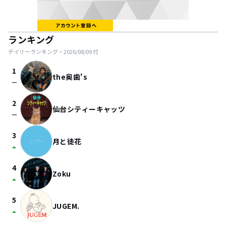
ランキング
デイリーランキング・
2026/08/09
付
1
the奥歯's
check_indeterminate_small
2
仙台シティーキャッツ
check_indeterminate_small
3
月と徒花
arrow_drop_up
4
Zoku
arrow_drop_up
5
JUGEM.
arrow_drop_up