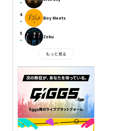
arrow_drop_up
4
Boy Meets
arrow_drop_up
5
Zoku
arrow_drop_up
もっと見る