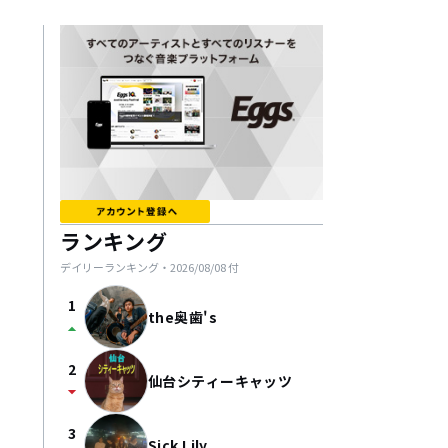
ランキング
デイリーランキング・
2026/08/08
付
1
the奥歯's
arrow_drop_up
2
仙台シティーキャッツ
arrow_drop_down
3
Sick Lily