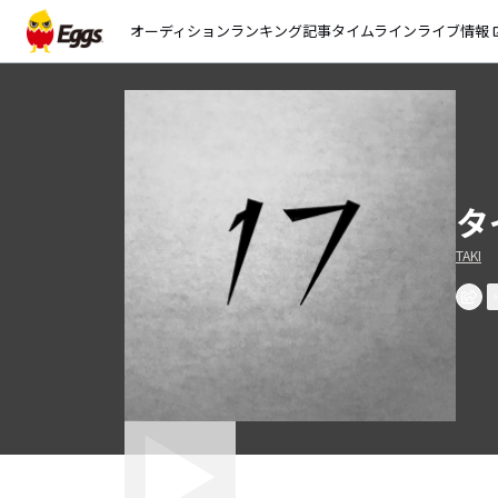
オーディション
ランキング
記事
タイムライン
ライブ情報
open_
タ
TAKI