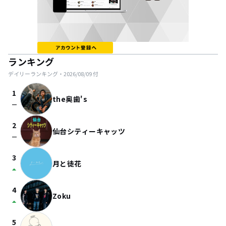
ランキング
デイリーランキング・
2026/08/09
付
1
the奥歯's
check_indeterminate_small
2
仙台シティーキャッツ
check_indeterminate_small
3
月と徒花
arrow_drop_up
4
Zoku
arrow_drop_up
5