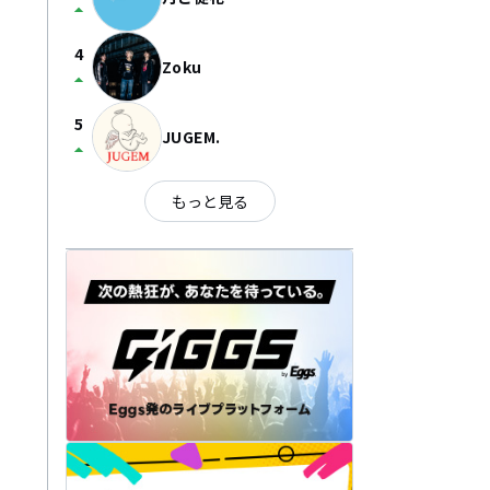
arrow_drop_up
4
Zoku
arrow_drop_up
5
JUGEM.
arrow_drop_up
もっと見る