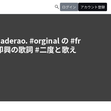
search
ログイン
アカウント登録
derao. #orginal の #fr
による #即興の歌詞 #二度と歌え