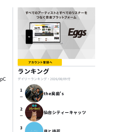
ランキング
lpC
デイリーランキング・
2026/08/09
付
1
the奥歯's
check_indeterminate_small
2
仙台シティーキャッツ
check_indeterminate_small
3
月と徒花