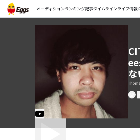
オーディション
ランキング
記事
タイムライン
ライブ情報
open_
CI
ee
な
Thoma